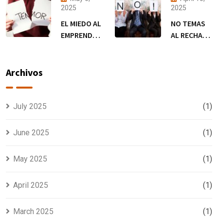
SUCEDAN !
2025
2025
EL MIEDO AL
NO TEMAS
EMPRENDER;
AL RECHAZO
NI EL
CUANDO
ENEMIGO, NI
QUIERAS
EL EJE DE
EMPRENDER
Archivos
NUESTRAS
DECISIONES
July 2025
(1)
June 2025
(1)
May 2025
(1)
April 2025
(1)
March 2025
(1)