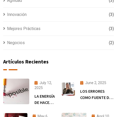
Agilidad
(3)
Innovación
(3)
Mejores Prácticas
(3)
Negocios
(2)
Artículos Recientes
July 12,
June 2, 2025
2025
LOS ERRORES
LA ENERGÍA
COMO FUENTE DE
DE HACER
TRANSFORMACIÓN
QUE LAS
EMPRENDEDORA
COSAS
May 6,
April 10,