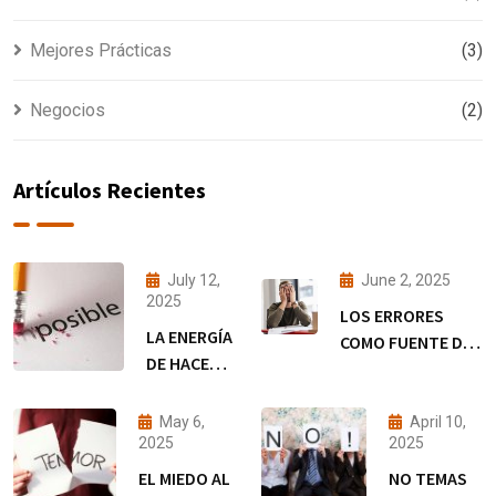
Mejores Prácticas
(3)
Negocios
(2)
Artículos Recientes
July 12,
June 2, 2025
2025
LOS ERRORES
LA ENERGÍA
COMO FUENTE DE
DE HACER
TRANSFORMACIÓN
QUE LAS
EMPRENDEDORA
COSAS
May 6,
April 10,
SUCEDAN !
2025
2025
EL MIEDO AL
NO TEMAS