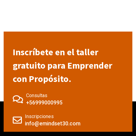
Inscríbete en el taller
gratuito para Emprender
con Propósito.
Consultas
+56999000995
Inscripciones
info@emindset30.com